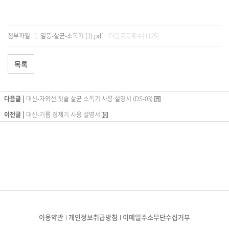
첨부파일
열풍-살균-소독기 (1).pdf
다운로드횟수[1125]
목록
다음글 |
대신-자외선 칫솔 살균 소독기 사용 설명서 (DS-03)
이전글 |
대신-기름 정제기 사용 설명서
이용약관
개인정보취급방침
이메일주소무단수집거부