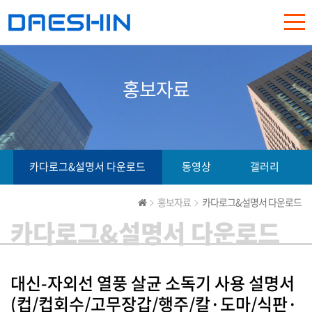
홍보자료
카다로그&설명서 다운로드
동영상
갤러리
홍보자료
카다로그&설명서 다운로드
카다로그&설명서 다운로드
대신-자외선 열풍 살균 소독기 사용 설명서
(컵/컵회수/고무장갑/행주/칼·도마/식판·