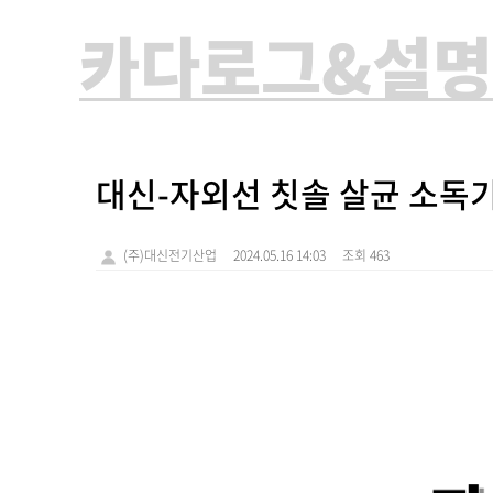
카다로그&설명
대신-자외선 칫솔 살균 소독기 
(주)대신전기산업
2024.05.16 14:03
조회 463