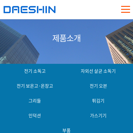
제품소개
전기 소독고
자외선 살균 소독기
전기 보온고·온장고
전기 오븐
그리들
튀김기
인덕션
가스기기
부품