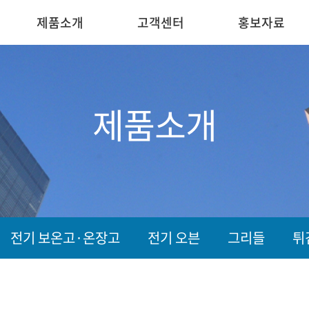
제품소개
고객센터
홍보자료
제품소개
전기 보온고·온장고
전기 오븐
그리들
튀