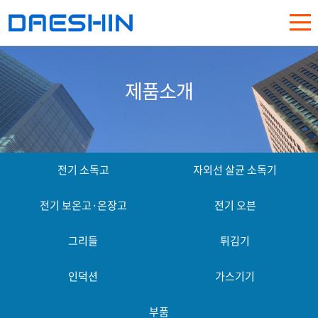
제품소개
전기 소독고
자외선 살균 소독기
전기 보온고·온장고
전기 오븐
그리들
튀김기
인덕션
가스기기
부품