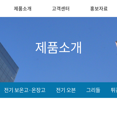
제품소개
고객센터
홍보자료
제품소개
전기 보온고·온장고
전기 오븐
그리들
튀