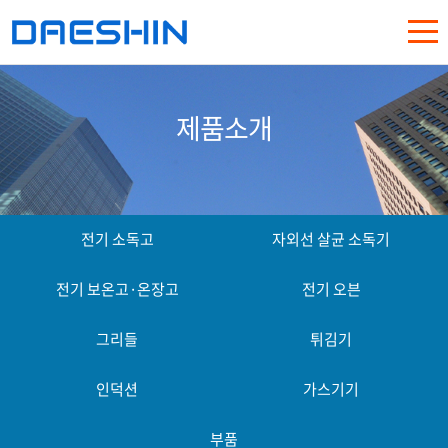
제품소개
전기 소독고
자외선 살균 소독기
전기 보온고·온장고
전기 오븐
그리들
튀김기
인덕션
가스기기
부품