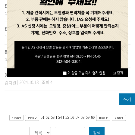
전기 보온기 견적 요청
(1)
| 2024.10.18 | 조회 1
대상단양공
전기 보온기 견적 요청
(1)
| 2024.10.18 | 조회 1
대상단양공
온장고 온도조절
(1)
| 2024.10.18 | 조회 3
이명희
DS-7004 A/S 요청의 건
(1)
| 2024.10.18 | 조회 4
김지원
쓰기
51
52
53
[ 54 ]
55
56
57
58
59
60
검색