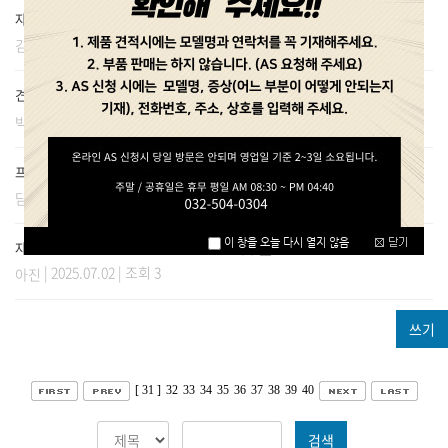
자외선살균소독기 경첩 문의드립니다.
(1)
| 2025.07.04 | 조회 2
김시웅
견적 문의
(1)
| 2025.07.03 | 조회 2
박현진
프랜차이즈 본사 납품 문의
(1)
| 2025.07.03 | 조회 2
담가
자외선 소독기 램프 접지부 파손 수리 문의
(1)
| 2025.07.02 | 조회 3
아진
쓰기
[ 31 ]
32
33
34
35
36
37
38
39
40
검색