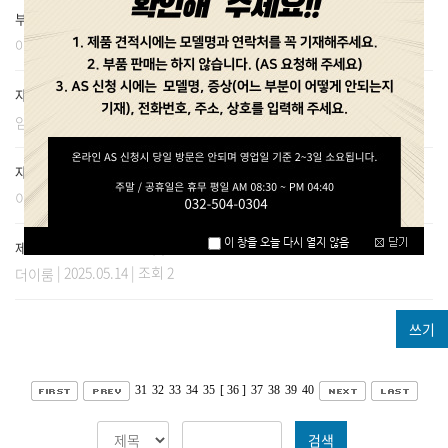
부품 구매
(1)
| 2025.05.16 | 조회 2
아노덴
자외선살균소독기 해썹인증
(1)
| 2025.05.15 | 조회 2
임다빈
자외선 살균 소독기 (DS 706) 램프구입
(1)
| 2025.05.15 | 조회 4
이경림
제품 견적 문의 드립니다.
(1)
| 2025.05.14 | 조회 2
더이룸
쓰기
31
32
33
34
35
[ 36 ]
37
38
39
40
검색